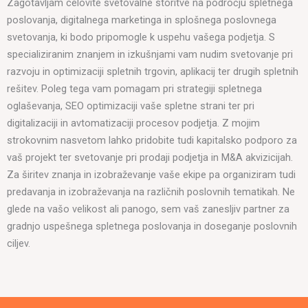
Zagotavljam celovite svetovalne storitve na področju spletnega
poslovanja, digitalnega marketinga in splošnega poslovnega
svetovanja, ki bodo pripomogle k uspehu vašega podjetja. S
specializiranim znanjem in izkušnjami vam nudim svetovanje pri
razvoju in optimizaciji spletnih trgovin, aplikacij ter drugih spletnih
rešitev. Poleg tega vam pomagam pri strategiji spletnega
oglaševanja, SEO optimizaciji vaše spletne strani ter pri
digitalizaciji in avtomatizaciji procesov podjetja. Z mojim
strokovnim nasvetom lahko pridobite tudi kapitalsko podporo za
vaš projekt ter svetovanje pri prodaji podjetja in M&A akvizicijah.
Za širitev znanja in izobraževanje vaše ekipe pa organiziram tudi
predavanja in izobraževanja na različnih poslovnih tematikah. Ne
glede na vašo velikost ali panogo, sem vaš zanesljiv partner za
gradnjo uspešnega spletnega poslovanja in doseganje poslovnih
ciljev.