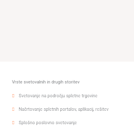
Vrste svetovalnih in drugih storitev
Svetovanje na področju spletne trgovine
Načrtovanje spletnih portalov, aplikacij, rešitev
Splošno poslovno svetovanje