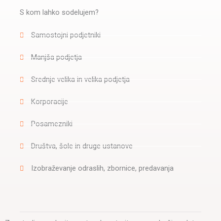
S kom lahko sodelujem?
Samostojni podjetniki
Manjša podjetja
Srednje velika in velika podjetja
Korporacije
Posamezniki
Društva, šole in druge ustanove
Izobraževanje odraslih, zbornice, predavanja