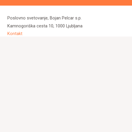
Poslovno svetovanje, Bojan Pelcar s.p.
Kamnogoriška cesta 10, 1000 Ljubljana
Kontakt
Ecommerce svetovanje
Načrtovanje portalov
Poslovno svetovanje
Investicije – poslovni angel
Cookie Policy (EU)
Copyright © 2026
Bojan Pelcar s.p.