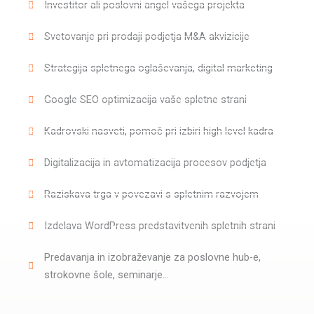
Investitor ali poslovni angel vašega projekta
Svetovanje pri prodaji podjetja M&A akvizicije
Strategija spletnega oglaševanja, digital marketing
Google SEO optimizacija vaše spletne strani
Kadrovski nasveti, pomoč pri izbiri high level kadra
Digitalizacija in avtomatizacija procesov podjetja
Raziskava trga v povezavi s spletnim razvojem
Izdelava WordPress predstavitvenih spletnih strani
Predavanja in izobraževanje za poslovne hub-e,
strokovne šole, seminarje...